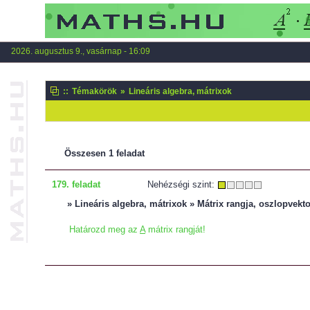
2026. augusztus 9., vasárnap - 16:09
::
Témakörök
»
Lineáris algebra, mátrixok
Összesen 1 feladat
179. feladat
Nehézségi szint:
» Lineáris algebra, mátrixok » Mátrix rangja, oszlopvekt
Határozd meg az
A
mátrix rangját!