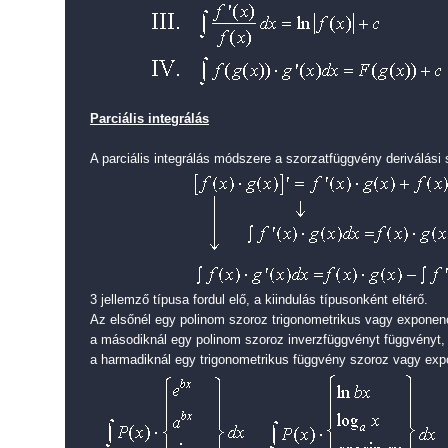
Parciális integrálás
A parciális integrálás módszere a szorzatfüggvény deriválási 
3 jellemző típusa fordul elő, a kiindulás típusonként eltérő.
Az elsőnél egy polinom szoroz trigonometrikus vagy exponenc
a másodiknál egy polinom szoroz inverzfüggvényt függvényt,
a harmadiknál egy trigonometrikus függvény szoroz vagy expo