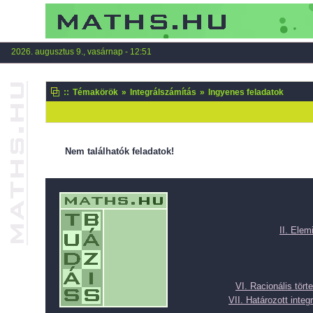
2026. augusztus 9., vasárnap - 12:51
::
Témakörök
»
Integrálszámítás
»
Ingyenes feladatok
Nem találhatók feladatok!
II. Elem
VI. Racionális tört
VII. Határozott integr