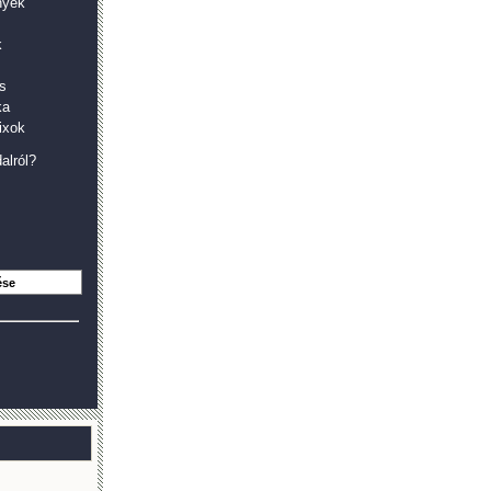
nyek
k
s
ka
ixok
alról?