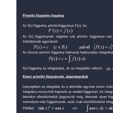
Primitív függvény fogalma
Az f(x) függvény primitívfüggvénye F(x), ha:
Az f(x) függvénynek végtelen sok primitív függvénye va
különböznek egymástól:
Az összes primitív függvény halmazát határozatlan integrálna
f(x) függvény az integrandus, dx az integrálási változó:
Elemi primitív függvények, alapintegrálok
Lényegében az integrálás és a deriválás egymás inverz művel
integrálva vissza kell kapnunk az eredeti függvényt. Az integ
bármikor ellenőrizhetjük (jegyezzük meg, léteznek olyan fü
semmilyen más függvénynek, ezek csak közelítésekkel integr
Például: