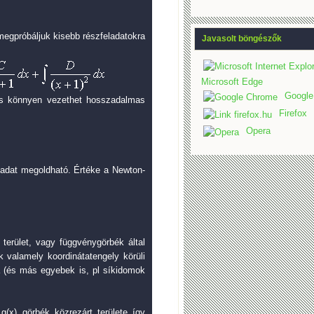
egpróbáljuk kisebb részfeladatokra
Javasolt böngészők
Microsoft Edge
Google
s könnyen vezethet hosszadalmas
Firefox
Opera
eladat megoldható. Értéke a Newton-
 terület, vagy függvénygörbék által
k valamely koordinátatengely körüli
ta (és más egyebek is, pl síkidomok
s g(x) görbék közrezárt területe így