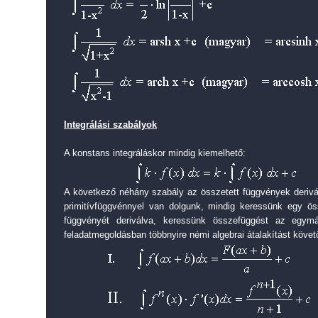
Integrálási szabályok
A konstans integráláskor mindig kiemelhető:
A következő néhány szabály az összetett függvények derivá
primitívfüggvénnyel van dolgunk, mindig keressünk egy ös
függvényét deriválva, keressünk összefüggést az egym
feladatmegoldásban többnyire némi algebrai átalakítást köve