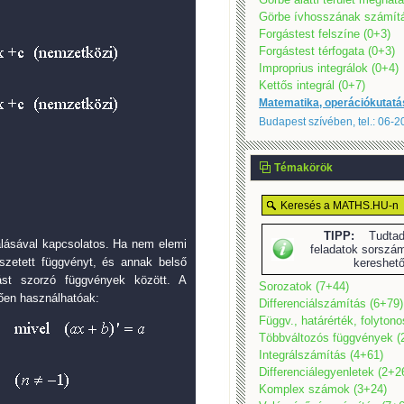
Görbe ívhosszának számítá
Forgástest felszíne (0+3)
Forgástest térfogata (0+3)
Improprius integrálok (0+4)
Kettős integrál (0+7)
Matematika, operációkutatá
Budapest szívében, tel.: 06-
Témakörök
TIPP:
Tudtad,
lásával kapcsolatos. Ha nem elemi
feladatok sorszám
szetett függvényt, és annak belső
kereshet
ást szorzó függvények között. A
Sorozatok (7+44)
tően használhatóak:
Differenciálszámítás (6+79)
Függv., határérték, folyton
Többváltozós függvények (
Integrálszámítás (4+61)
Differenciálegyenletek (2+2
Komplex számok (3+24)