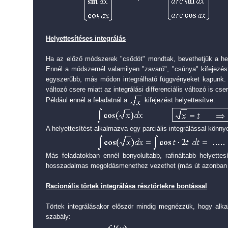
Helyettesítéses integrálás
Ha az előző módszerek "csődöt" mondtak, bevethetjük a hel
Ennél a módszernél valamilyen "zavaró", "csúnya" kifejezést
egyszerűbb, más módon integrálható függvényeket kapunk.
változó csere miatt az integrálási differenciális változó is cser
Például ennél a feladatnál a
kifejezést helyettesítve:
A helyettesítést alkalmazva egy parciális integrálással könn
Más feladatokban ennél bonyolultabb, rafináltabb helyettes
hosszadalmas megoldásmenethez vezethet (más út azonban 
Racionális törtek integrálása résztörtekre bontással
Törtek integrálásakor először mindig megnézzük, hogy alka
szabály: