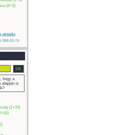
sa (0+3)
s oktatás
20-396-03-74
 hogy a
 alapján is
ők?
osság (2+33)
2+16)
6)