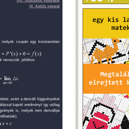
VIII. Improprius integrálok
IX. Kettős integrál
n, melyek csupán egy konstansban
k nevezzük, jelölése:
etei, ezért a derivált függvényeket
rálással kapott eredményt így utólag
ggvények is, melyek nem deriváltjai
álhatóak).