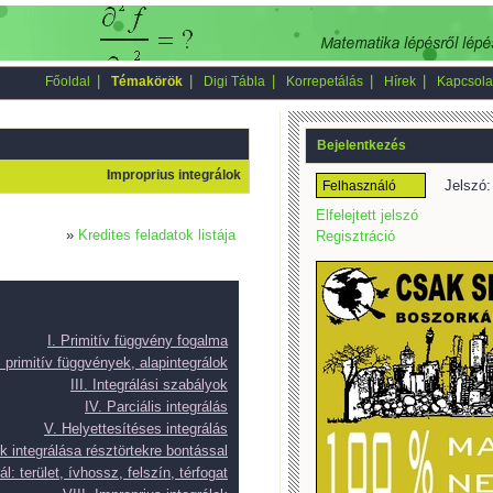
|
|
|
|
|
Főoldal
Témakörök
Digi Tábla
Korrepetálás
Hírek
Kapcsola
Bejelentkezés
Improprius integrálok
Jelszó:
Elfelejtett jelszó
»
Kredites feladatok listája
Regisztráció
I. Primitív függvény fogalma
i primitív függvények, alapintegrálok
III. Integrálási szabályok
IV. Parciális integrálás
V. Helyettesítéses integrálás
ek integrálása résztörtekre bontással
ál: terület, ívhossz, felszín, térfogat