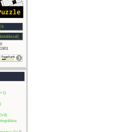
0
1901
0+1)
)
(0+9)
ntegrálása
ározása (1+3)