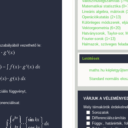
Valószínűségszámítás (7+6
Matematikai statisztika (0+
Lineáris algebra, mátrixok 
Operációkutatás (2+13)
Különleges módszerek, eljá
Vektorgeometria (6+20)
Hatványsorok, Taylor-sor, M
Fourier-sorok (1+13)
Halmazok, szöveges felada
szabályából vezethető le:
Letöltések
maths.hu képletgyűjtem
Standard normális elos
iális függvényt,
VÁRJUK A VÉLEMÉNYED
nenciálisat:
Mely témakörök érdekelne
Sorozatok
Differenciálszámítás
Függv., határérték, f