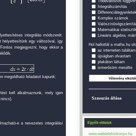
Többváltozós függvé
Integrálszámítás
Differenciálegyenlete
Komplex számok
Valószínűségszámítá
Matematikai statiszti
yettesítéses integrálás módszerét.
Lineáris algebra, mátr
 helyettesítünk egy változóval, így
Hol hallottál a maths.hu old
 Fontos megjegyezni, hogy ekkor a
az interneten találtam
élődik.
újságban olvastam
plakáton láttam
ismerősöm mesélte
yen megoldható feladatot kapunk:
ítést kell alkalmaznunk, mely igen
Szavazás állása
nincs).
Egyéb oldalak
lmazható-e a nevezetes integrálási
www.webtelefonkonyv.hu