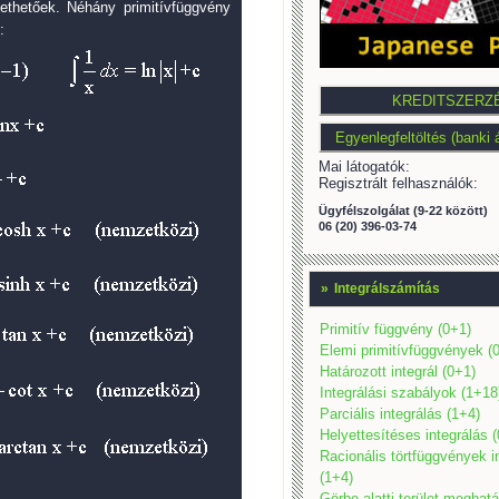
ethetőek. Néhány primitívfüggvény
:
Mai látogatók:
Regisztrált felhasználók:
Ügyfélszolgálat (9-22 között)
06 (20) 396-03-74
»
Integrálszámítás
Primitív függvény (0+1)
Elemi primitívfüggvények (
Határozott integrál (0+1)
Integrálási szabályok (1+18
Parciális integrálás (1+4)
Helyettesítéses integrálás 
Racionális törtfüggvények i
(1+4)
Görbe alatti terület meghat