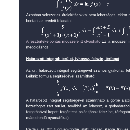
Azonban sokszor ez átalakításokkal sem lehetséges, ekkor m
bontani az eredeti feladatot:
A résztörteke bontás módszere itt olvasható.
Ez a módszer i
megoldáshoz.
Határozott integrál: terület, ívhossz, felszín, térfogat
Az ún. határozott integrál segítségével számos gyakorlati f
Leibniz formula segítségével számítható:
A határozott integrál segítségével számítható a görbe alatti
közrefogott zárt terület, továbbá az ívhossz, a görbedarabo
forgatásával kapott forgástest palástjának felszíne, térfoga
másodrendű nyomatékai).
Például az f(x) függvénygörbe alatti terület, illetve f(x) é