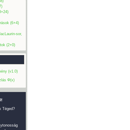
8)
7)
(3+24)
rások (6+4)
acLaurin-sor,
tok (2+0)
ény (v1.0)
zlás Φ(x)
!
k Téged?
olytonosság