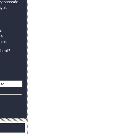
olytonosság
nyek
k
s
ka
ixok
alról?