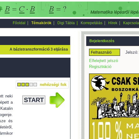
|
|
|
|
|
Főoldal
Témakörök
Digi Tábla
Korrepetálás
Hírek
Kapcsola
Bejelentkezés
A bázistranszformáció 3 eljárása
Jelszó:
Elfelejtett jelszó
Regisztráció
nehézségi fok
tt neki
START
épett a
Katalin
logenje.
sze és
letéről,
ármikor