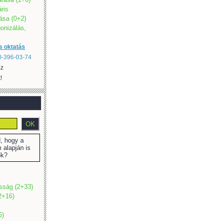
áris
ása (0+2)
gonizálás,
s oktatás
20-396-03-74
az
!
 hogy a
 alapján is
ők?
osság (2+33)
2+16)
6)