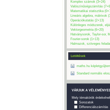
Komplex számok (3+24)
Valószínűségszámítás (7+6
Matematikai statisztika (0+
Lineáris algebra, mátrixok 
Operációkutatás (2+13)
Különleges módszerek, eljá
Vektorgeometria (6+20)
Hatványsorok, Taylor-sor, M
Fourier-sorok (1+13)
Halmazok, szöveges felada
Letöltések
maths.hu képletgyűjtem
Standard normális elos
VÁRJUK A VÉLEMÉNYED
Mely témakörök érdekelne
Sorozatok
Differenciálszámítás