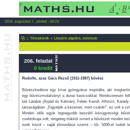
2026. augusztus 7., péntek - 08:29
::
Témakörök
»
Lineáris algebra, mátrixok
206. feladat
0 kredit
Rodolfo, azaz Gács Rezső (1911-1987) bűvész
Bűvészkedésre egy kínai gyöngyárus inspirálta, aki megtaníto
egy bűvészmutatványt a dunai kavicsokkal. Rendszeresen fell
két Latabár (Árpád és Kálmán), Feleki Kamill, Alfonzó, Karády 
társaságában. „Figyeljék a kezemet, mert csalok!”, ez volt a sz
Minden idők egyik legnagyobb beszélő kézügyességi bűvé
zsebtolvaja volt; rengeteg trükköt ismert a bűvészet minden terü
ezek közül – saját elmondása szerint – kb. 5000-et tudott b