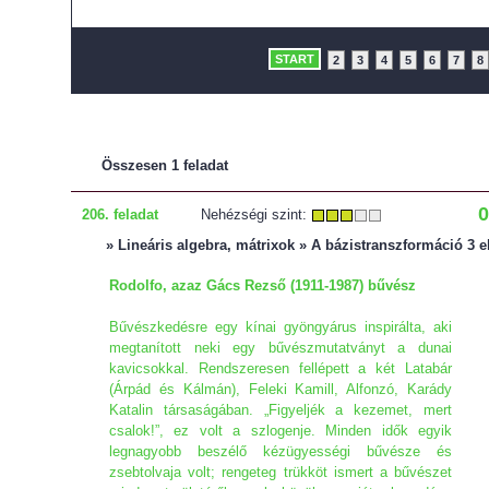
START
2
3
4
5
6
7
8
Összesen 1 feladat
0
206. feladat
Nehézségi szint:
» Lineáris algebra, mátrixok » A bázistranszformáció 3 e
Rodolfo, azaz Gács Rezső (1911-1987) bűvész
Bűvészkedésre egy kínai gyöngyárus inspirálta, aki
megtanított neki egy bűvészmutatványt a dunai
kavicsokkal. Rendszeresen fellépett a két Latabár
(Árpád és Kálmán), Feleki Kamill, Alfonzó, Karády
Katalin társaságában. „Figyeljék a kezemet, mert
csalok!”, ez volt a szlogenje. Minden idők egyik
legnagyobb beszélő kézügyességi bűvésze és
zsebtolvaja volt; rengeteg trükköt ismert a bűvészet