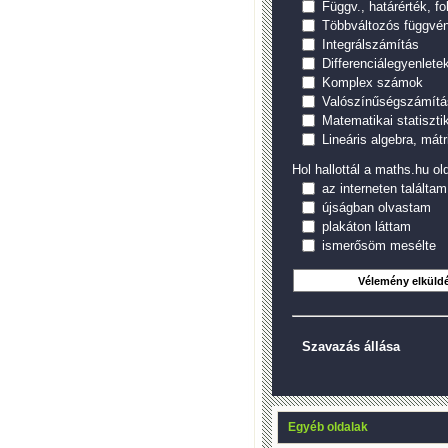
Függv., határérték, f
Többváltozós függvé
Integrálszámítás
Differenciálegyenlete
Komplex számok
Valószínűségszámítá
Matematikai statiszti
Lineáris algebra, mátr
Hol hallottál a maths.hu old
az interneten találtam
újságban olvastam
plakáton láttam
ismerősöm mesélte
Szavazás állása
Egyéb oldalak