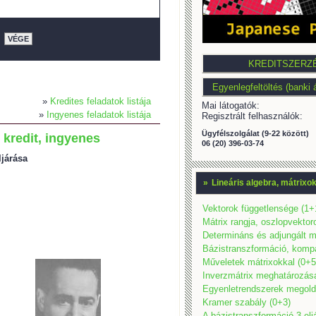
VÉGE
»
Kredites feladatok listája
Mai látogatók:
»
Ingyenes feladatok listája
Regisztrált felhasználók:
Ügyfélszolgálat (9-22 között)
 kredit, ingyenes
06 (20) 396-03-74
ljárása
»
Lineáris algebra, mátrixo
Vektorok függetlensége (1+
Mátrix rangja, oszlopvektor
Determináns és adjungált m
Bázistranszformáció, kompat
Műveletek mátrixokkal (0+5
Inverzmátrix meghatározás
Egyenletrendszerek megold
Kramer szabály (0+3)
A bázistranszformáció 3 elj