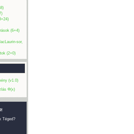
8)
7)
(3+24)
rások (6+4)
acLaurin-sor,
tok (2+0)
ény (v1.0)
zlás Φ(x)
!
k Téged?