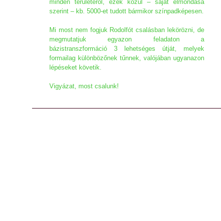
minden területéről, ezek közül – saját elmondása
szerint – kb. 5000-et tudott bármikor színpadképesen.
Mi most nem fogjuk Rodolfót csalásban lekörözni, de
megmutatjuk egyazon feladaton a
bázistranszformáció 3 lehetséges útját, melyek
formailag különbözőnek tűnnek, valójában ugyanazon
lépéseket követik.
Vigyázat, most csalunk!