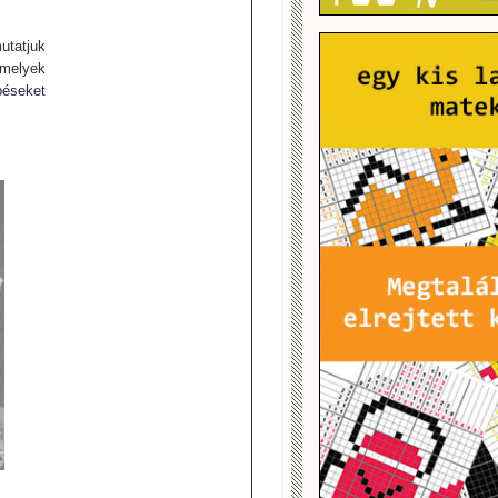
utatjuk
 melyek
éseket