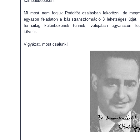
színpadképesen.
Mi most nem fogjuk Rodolfót csalásban lekörözni, de megm
egyazon feladaton a bázistranszformáció 3 lehetséges útját,
formailag különbözőnek tűnnek, valójában ugyanazon lép
követik.
Vigyázat, most csalunk!