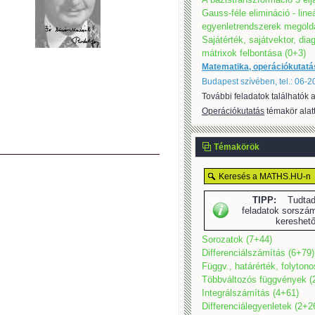
Gauss-féle elimináció - line
egyenletrendszerek megold
Sajátérték, sajátvektor, dia
mátrixok felbontása (0+3)
Matematika, operációkutatá
Budapest szívében, tel.: 06-
További feladatok találhatók 
Operációkutatás
témakör alatt
Témakörök
TIPP:
Tudtad,
feladatok sorszám
kereshet
Sorozatok (7+44)
Differenciálszámítás (6+79)
Függv., határérték, folyton
Többváltozós függvények (
Integrálszámítás (4+61)
Differenciálegyenletek (2+2