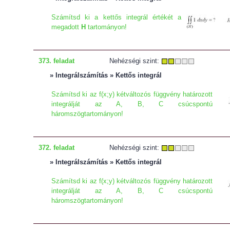
Számítsd ki a kettős integrál értékét a
megadott
H
tartományon!
373. feladat
Nehézségi szint:
» Integrálszámítás » Kettős integrál
Számítsd ki az f(x;y) kétváltozós függvény határozott
integrálját az A, B, C csúcspontú
háromszögtartományon!
372. feladat
Nehézségi szint:
» Integrálszámítás » Kettős integrál
Számítsd ki az f(x;y) kétváltozós függvény határozott
integrálját az A, B, C csúcspontú
háromszögtartományon!