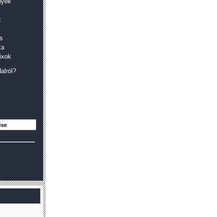
nyek
k
s
ka
ixok
alról?