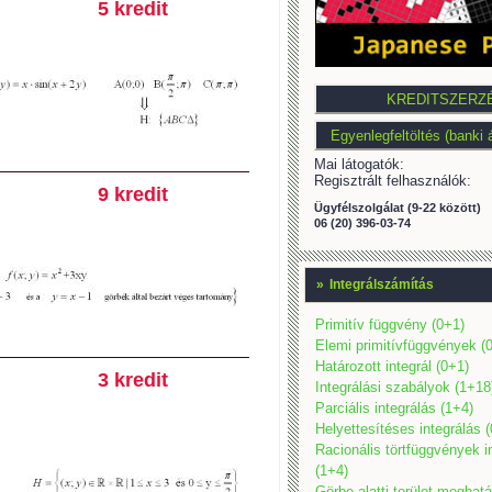
5 kredit
Mai látogatók:
Regisztrált felhasználók:
9 kredit
Ügyfélszolgálat (9-22 között)
06 (20) 396-03-74
»
Integrálszámítás
Primitív függvény (0+1)
Elemi primitívfüggvények (
Határozott integrál (0+1)
3 kredit
Integrálási szabályok (1+18
Parciális integrálás (1+4)
Helyettesítéses integrálás 
Racionális törtfüggvények i
(1+4)
Görbe alatti terület meghat