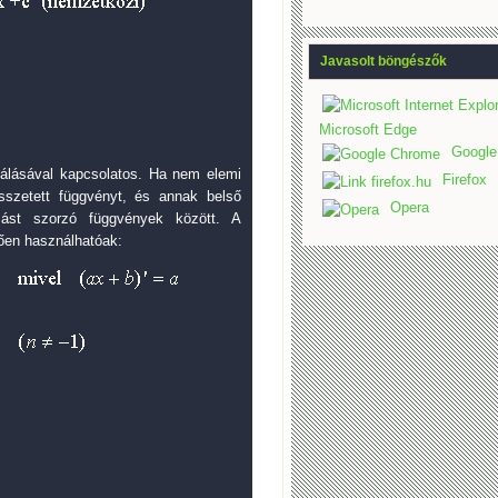
Javasolt böngészők
Microsoft Edge
Google
álásával kapcsolatos. Ha nem elemi
Firefox
sszetett függvényt, és annak belső
Opera
mást szorzó függvények között. A
tően használhatóak: