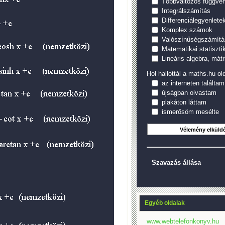
Többváltozós függvé
Integrálszámítás
Differenciálegyenlete
Komplex számok
Valószínűségszámítá
Matematikai statiszti
Lineáris algebra, mátr
Hol hallottál a maths.hu old
az interneten találtam
újságban olvastam
plakáton láttam
ismerősöm mesélte
Szavazás állása
Egyéb oldalak
www.webtelefonkonyv.hu