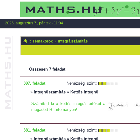
2026. augusztus 7., péntek - 11:04
::
Témakörök
»
Integrálszámítás
Összesen 7 feladat
397. feladat
Nehézségi szint:
» Integrálszámítás » Kettős integrál
Számítsd ki a kettős integrál értékét a
megadott
H
tartományon!
381. feladat
Nehézségi szint:
» Integrálszámítás » Kettős integrál