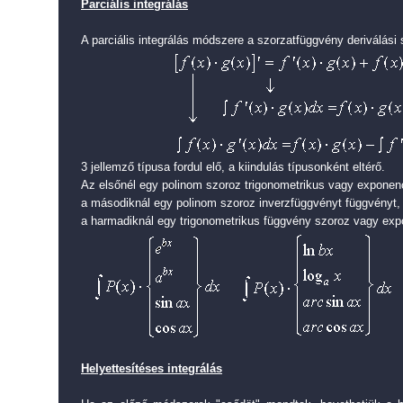
Parciális integrálás
A parciális integrálás módszere a szorzatfüggvény deriválási 
3 jellemző típusa fordul elő, a kiindulás típusonként eltérő.
Az elsőnél egy polinom szoroz trigonometrikus vagy exponenc
a másodiknál egy polinom szoroz inverzfüggvényt függvényt,
a harmadiknál egy trigonometrikus függvény szoroz vagy expo
Helyettesítéses integrálás