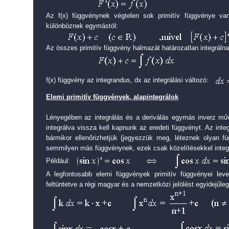
Az f(x) függvénynek végtelen sok primitív függvénye v
különböznek egymástól:
Az összes primitív függvény halmazát határozatlan integrálna
f(x) függvény az integrandus, dx az integrálási változó:
Elemi primitív függvények, alapintegrálok
Lényegében az integrálás és a deriválás egymás inverz műve
integrálva vissza kell kapnunk az eredeti függvényt. Az inte
bármikor ellenőrizhetjük (jegyezzük meg, léteznek olyan f
semmilyen más függvénynek, ezek csak közelítésekkel integr
Például:
A legfontosabb elemi függvények primitív függvényei leve
feltüntetve a régi magyar és a nemzetközi jelölést egyidejűleg