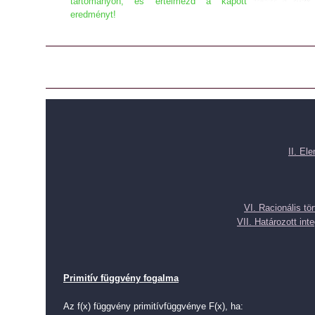
tartományon, és értelmezd a kapott
eredményt!
II. El
VI. Racionális tö
VII. Határozott inte
Primitív függvény fogalma
Az f(x) függvény primitívfüggvénye F(x), ha: