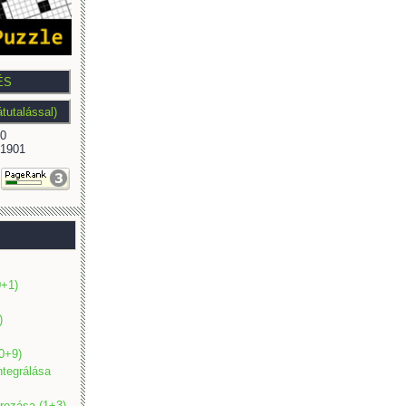
0
1901
0+1)
)
(0+9)
ntegrálása
ározása (1+3)