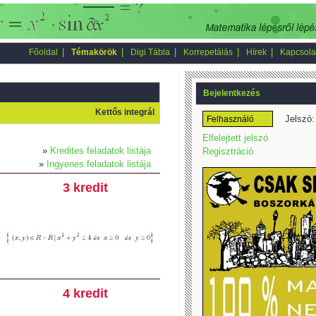
|
|
|
|
|
Főoldal
Témakörök
Digi Tábla
Korrepetálás
Hírek
Kapcsola
Bejelentkezés
Kettős integrál
Jelszó:
Elfelejtett jelszó
»
Kredites feladatok listája
Regisztráció
»
Ingyenes feladatok listája
3 kredit
4 kredit