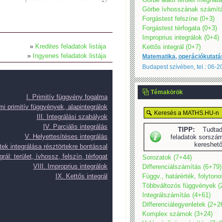
Görbe ívhosszának számítá
Forgástest felszíne (0+3)
Forgástest térfogata (0+3)
Improprius integrálok (0+4)
»
Kredites feladatok listája
Kettős integrál (0+7)
»
Ingyenes feladatok listája
Matematika, operációkutatá
Budapest szívében, tel.: 06-
Témakörök
I. Primitív függvény fogalma
emi primitív függvények, alapintegrálok
III. Integrálási szabályok
IV. Parciális integrálás
TIPP:
Tudtad,
V. Helyettesítéses integrálás
feladatok sorszám
kereshet
rtek integrálása résztörtekre bontással
grál: terület, ívhossz, felszín, térfogat
Sorozatok (7+44)
VIII. Improprius integrálok
Differenciálszámítás (6+79)
IX. Kettős integrál
Függv., határérték, folyton
Többváltozós függvények (
Integrálszámítás (4+61)
Differenciálegyenletek (2+2
Komplex számok (3+24)