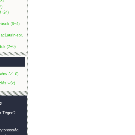
8)
7)
(3+24)
rások (6+4)
acLaurin-sor,
tok (2+0)
ény (v1.0)
zlás Φ(x)
!
k Téged?
olytonosság