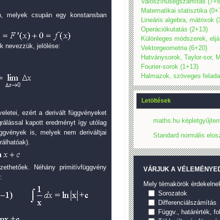
Valószínűségszámítás (7+6
Matematikai statisztika (0+
an, melyek csupán egy konstansban
Lineáris algebra, mátrixok 
Operációkutatás (2+13)
Különleges módszerek, eljá
k nevezzük, jelölése:
Vektorgeometria (6+20)
Hatványsorok, Taylor-sor, M
Fourier-sorok (1+13)
Halmazok, szöveges felada
Letöltések
letei, ezért a derivált függvényeket
maths.hu képletgyűjtem
grálással kapott eredményt így utólag
üggvények is, melyek nem deriváltjai
Standard normális elos
álhatóak).
zethetőek. Néhány primitívfüggvény
VÁRJUK A VÉLEMÉNYED
:
Mely témakörök érdekelne
Sorozatok
Differenciálszámítás
Függv., határérték, f