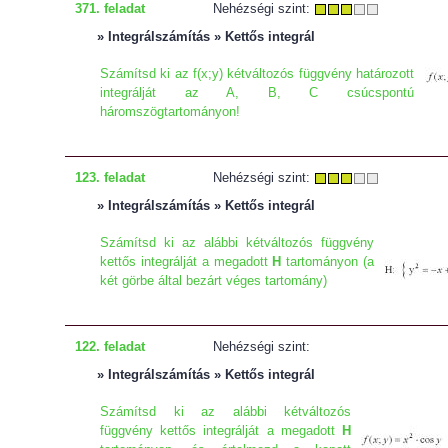
371. feladat
Nehézségi szint:
» Integrálszámítás » Kettős integrál
Számítsd ki az f(x;y) kétváltozós függvény határozott
integrálját az A, B, C csúcspontú
háromszögtartományon!
123. feladat
Nehézségi szint:
» Integrálszámítás » Kettős integrál
Számítsd ki az alábbi kétváltozós függvény
kettős integrálját a megadott
H
tartományon (a
két görbe által bezárt véges tartomány)
122. feladat
Nehézségi szint:
» Integrálszámítás » Kettős integrál
Számítsd ki az alábbi kétváltozós
függvény kettős integrálját a megadott
H