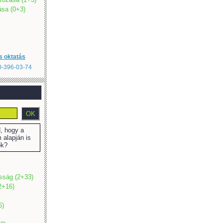
sa (0+3)
s oktatás
20-396-03-74
 hogy a
 alapján is
ők?
osság (2+33)
2+16)
6)