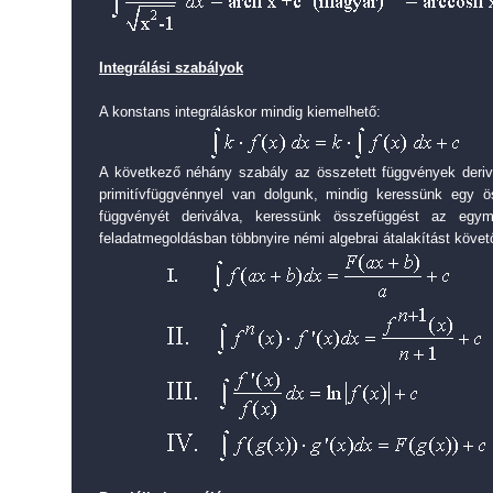
Integrálási szabályok
A konstans integráláskor mindig kiemelhető:
A következő néhány szabály az összetett függvények deriv
primitívfüggvénnyel van dolgunk, mindig keressünk egy ö
függvényét deriválva, keressünk összefüggést az egy
feladatmegoldásban többnyire némi algebrai átalakítást köve