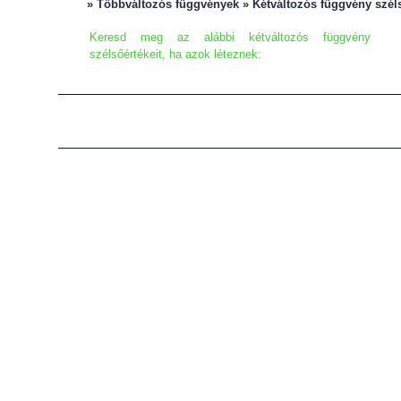
» Többváltozós függvények » Kétváltozós függvény szél
Keresd meg az alábbi kétváltozós függvény
szélsőértékeit, ha azok léteznek: