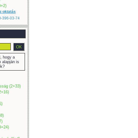
(0+2)
s oktatás
20-396-03-74
 hogy a
 alapján is
ők?
osság (2+33)
2+16)
6)
8)
7)
(3+24)