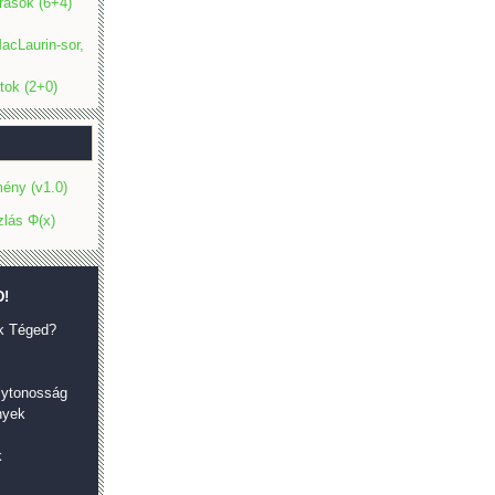
rások (6+4)
acLaurin-sor,
tok (2+0)
ény (v1.0)
zlás Φ(x)
!
k Téged?
olytonosság
nyek
k