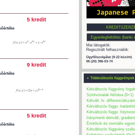
5 kredit
sőértéke
Mai látogatók:
Regisztrált felhasználók:
Ügyfélszolgálat (9-22 között)
06 (20) 396-03-74
9 kredit
sőértéke
»
Többváltozós függvények
Kétváltozós függvény fogal
Szintvonalak felírása (0+1)
Kétvált. fv. differenciálszá
Kétváltozós függv. határért
Kétváltozós függv. folyton
5 kredit
Iránymenti derivált, gradien
Érintősík és normális egyen
sőértéke
Kétváltozós függvény széls
Feltételes szélsőérték (0+1