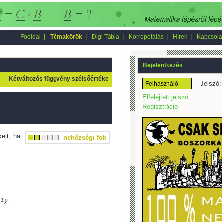
|
|
|
|
|
Főoldal
Témakörök
Digi Tábla
Korrepetálás
Hírek
Kapcsola
Bejelentkezés
Kétváltozós függvény szélsőértéke
Jelszó:
Elfelejtett jelszó
Regisztráció
eit, ha
nehézségi fok