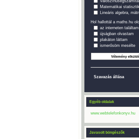
Valószínűségszámítá
Matematikai statiszti
Lineáris algebra, mátr
Hol hallottál a maths.hu old
az interneten találtam
újságban olvastam
plakáton láttam
ismerősöm mesélte
Szavazás állása
Egyéb oldalak
www.webtelefonkonyv.hu
Javasolt böngészők