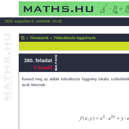
2026. augusztus 6., csütörtök - 01:42
::
Témakörök
»
Többváltozós függvények
380. feladat
5 kredit
Keresd meg az alábbi kétváltozós függvény lokális szélsőérték
azok léteznek: