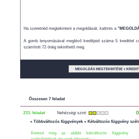
Ha szeretnéd megtekinteni a megoldását, kattints a
"MEGOLDÁ
A gomb lenyomásával meglévő kreditjeid száma 5 kredittel cs
számított 72 óráig tekinthető meg.
MEGOLDÁS MEGTEKINTÉSE + KREDI
Összesen 7 feladat
0
233. feladat
Nehézségi szint:
» Többváltozós függvények » Kétváltozós függvény szél
Keresd meg az alábbi kétváltozós függvény
szélsőértékeit, ha azok léteznek: