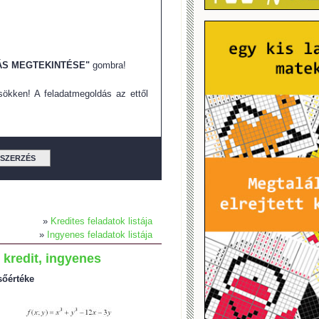
S MEGTEKINTÉSE"
gombra!
ökken! A feladatmegoldás az ettől
TSZERZÉS
»
Kredites feladatok listája
»
Ingyenes feladatok listája
 kredit, ingyenes
sőértéke