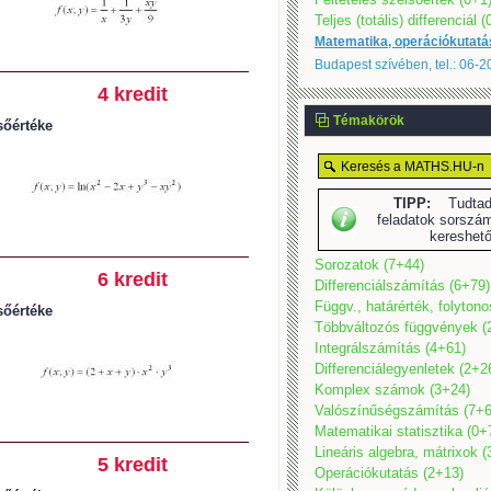
Teljes (totális) differenciál 
Matematika, operációkutatá
Budapest szívében, tel.: 06-
4 kredit
Témakörök
sőértéke
TIPP:
Tudtad,
feladatok sorszám
kereshet
Sorozatok (7+44)
6 kredit
Differenciálszámítás (6+79)
Függv., határérték, folyton
sőértéke
Többváltozós függvények (
Integrálszámítás (4+61)
Differenciálegyenletek (2+2
Komplex számok (3+24)
Valószínűségszámítás (7+6
Matematikai statisztika (0+
Lineáris algebra, mátrixok 
5 kredit
Operációkutatás (2+13)