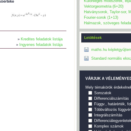
Különleges módszerek, eljá
sőértéke
Vektorgeometria (6+20)
Hatványsorok, Taylor-sor, M
Fourier-sorok (1+13)
Halmazok, szöveges felada
Letöltések
»
Kredites feladatok listája
»
Ingyenes feladatok listája
maths.hu képletgyűjtem
Standard normális elos
VÁRJUK A VÉLEMÉNYED
Mely témakörök érdekelne
Sorozatok
Differenciálszámítás
Függv., határérték, f
Többváltozós függvé
Integrálszámítás
Differenciálegyenlete
Komplex számok