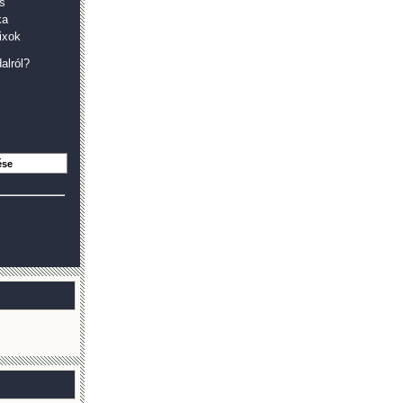
s
ka
ixok
alról?