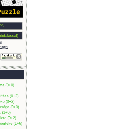
0
1901
ma (0+0)
mítása (0+2)
éke (0+2)
ossága (0+0)
s (1+0)
lete (0+2)
őértéke (1+6)
)