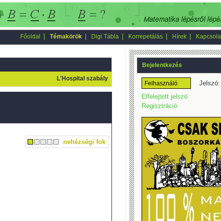
|
|
|
|
|
Főoldal
Témakörök
Digi Tábla
Korrepetálás
Hírek
Kapcsola
Bejelentkezés
L'Hospital szabály
Jelszó:
Elfelejtett jelszó
Regisztráció
nehézségi fok