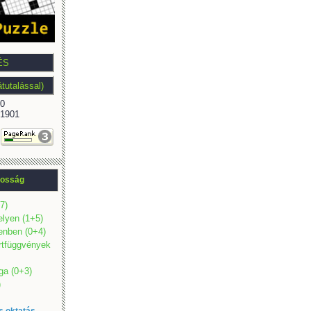
0
1901
onosság
7)
elyen (1+5)
lenben (0+4)
örtfüggvények
ga (0+3)
)