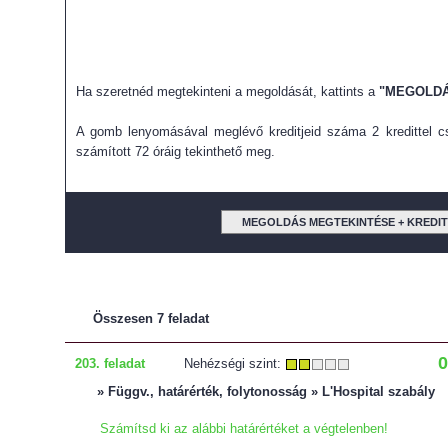
Ha szeretnéd megtekinteni a megoldását, kattints a
"MEGOLDÁ
A gomb lenyomásával meglévő kreditjeid száma 2 kredittel cs
számított 72 óráig tekinthető meg.
MEGOLDÁS MEGTEKINTÉSE + KREDI
Összesen 7 feladat
0
203. feladat
Nehézségi szint:
» Függv., határérték, folytonosság » L'Hospital szabály
Számítsd ki az alábbi határértéket a végtelenben!