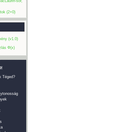
acLaurin-sor,
tok (2+0)
ény (v1.0)
zlás Φ(x)
!
k Téged?
olytonosság
nyek
k
s
ka