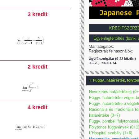
3 kredit
Mai látogatók:
Regisztrált felhasználók:
Ügyfélszolgálat (9-22 között)
06 (20) 396-03-74
2 kredit
»
Függv., határérték, folyt
Nevezetes határértékek (0+
Függv. határértéke véges h
Függv. határértéke a végte
4 kredit
Racionális és irracionális t
határértéke (0+7)
Függv. pontbeli folytonossá
Folytonos függvények (0+1
L'Hospital szabály (1+6)