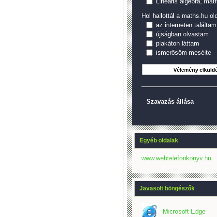
Lineáris algebra, mátr
Hol hallottál a maths.hu old
az interneten találtam
újságban olvastam
plakáton láttam
ismerősöm mesélte
Szavazás állása
Egyéb oldalak
www.webtelefonkonyv.hu
Javasolt böngészők
Microsoft Edge