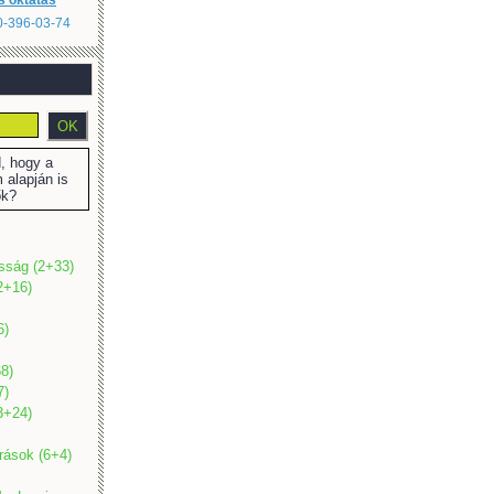
s oktatás
20-396-03-74
 hogy a
 alapján is
ők?
osság (2+33)
2+16)
6)
8)
7)
(3+24)
rások (6+4)