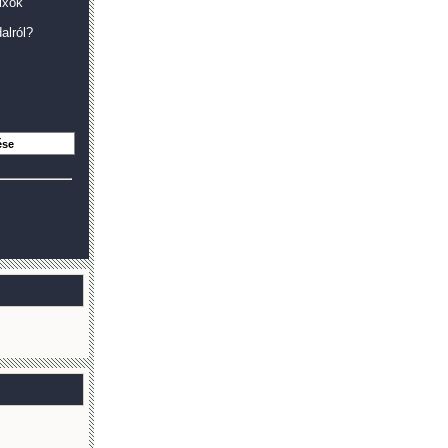
ixok
alról?