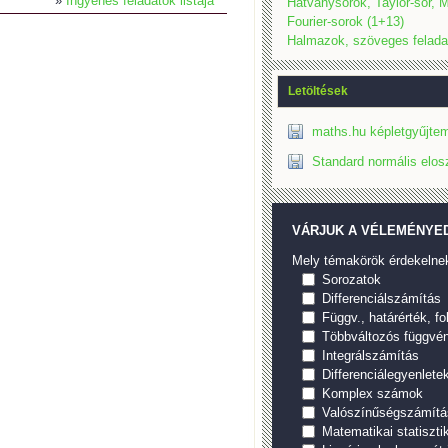
»
Ingyenes feladatok listája
Hatványsorok, Taylor-sor, M
Fourier-sorok (1+13)
Halmazok, szöveges felada
Letöltések
maths.hu képletgyűjtem
Standard normális elos
VÁRJUK A VÉLEMÉNYED
Mely témakörök érdekelne
Sorozatok
Differenciálszámítás
Függv., határérték, f
Többváltozós függvé
Integrálszámítás
Differenciálegyenlete
Komplex számok
Valószínűségszámítá
Matematikai statiszti