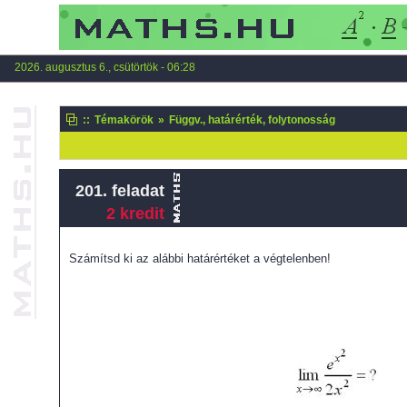
2026. augusztus 6., csütörtök - 06:28
::
Témakörök
»
Függv., határérték, folytonosság
201. feladat
2 kredit
Számítsd ki az alábbi határértéket a végtelenben!