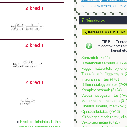
Matematika, operációkutatá
Budapest szívében, tel.: 06-
3 kredit
Témakörök
TIPP:
Tudtad,
2 kredit
feladatok sorszám
kereshet
Sorozatok (7+44)
Differenciálszámítás (6+79)
Függv., határérték, folyton
Többváltozós függvények (
Integrálszámítás (4+61)
2 kredit
Differenciálegyenletek (2+2
Komplex számok (3+24)
Valószínűségszámítás (7+6
Matematikai statisztika (0+
Lineáris algebra, mátrixok 
Operációkutatás (2+13)
Különleges módszerek, eljá
»
Kredites feladatok listája
Vektorgeometria (6+20)