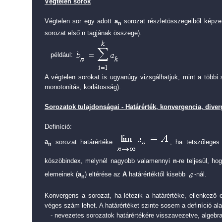
Végtelen sorok
Végtelen sor egy adott
a
sorozat részletösszegeiből képze
n
sorozat első n tagjának összege).
például:
A végtelen sorokat is ugyanúgy vizsgálhatjuk, mint a többi 
monotonitás, korlátosság).
Sorozatok tulajdonságai - Határérték, konvergencia, dive
Definíció:
a
sorozat határértéke
, ha tetszőlege
n
köszöbindex, melynél nagyobb valamennyi
n
-re teljesül, h
elemeinek (
a
) eltérése az
A
határértéktől kisebb
-nál.
n
Konvergens a sorozat, ha létezik a határértéke, ellenkező 
véges szám lehet. A határértéket szinte sosem a definíció a
- nevezetes sorozatok határértékére visszavezetve, algebrai