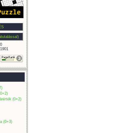
0
1901
7)
(0+2)
árérték (0+2)
a (0+3)