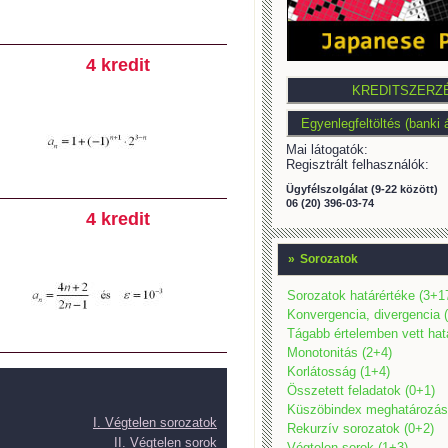
4 kredit
Mai látogatók:
Regisztrált felhasználók:
Ügyfélszolgálat (9-22 között)
06 (20) 396-03-74
4 kredit
»
Sorozatok
Sorozatok határértéke (3+1
Konvergencia, divergencia 
Tágabb értelemben vett hat
Monotonitás (2+4)
Korlátosság (1+4)
Összetett feladatok (0+1)
Küszöbindex meghatározás
I. Végtelen sorozatok
Rekurzív sorozatok (0+2)
II. Végtelen sorok
Végtelen sorok (1+3)