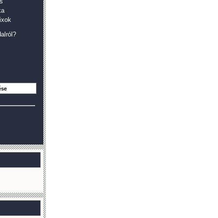
s
ka
ixok
alról?