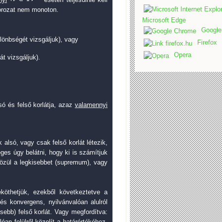
orozat nem monoton.
Microsoft Edge
Google
önbségét vizsgáljuk), vagy
Firefox
Opera
 vizsgáljuk).
lsó és felső korlátja, azaz
valamennyi
lsó, vagy csak felső korlát létezik,
ges úgy belátni, hogy ki is számítjuk
közül a legkisebbet (supremum), vagy
köthetjük, ezekből következtetve a
s konvergens, nyilvánvalóan alulról
sebb) felső korlát. Vagy megfordítva:
n felülről közelít a határértékéhez.