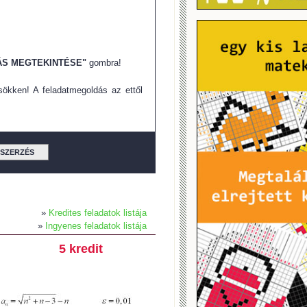
S MEGTEKINTÉSE"
gombra!
ökken! A feladatmegoldás az ettől
TSZERZÉS
»
Kredites feladatok listája
»
Ingyenes feladatok listája
5 kredit