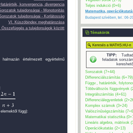
 Határérték, konvergencia, divergencia
Teljes indukció (0+6)
Sorozatok tulajdonságai - Monotonitás
Matematika, operációkutatá
Sorozatok tulajdonságai - Korlátosság
Budapest szívében, tel.: 06-
VI. Küszöbindex meghatározása
. Összefüggés a tulajdonságok között
Témakörök
TIPP:
Tudtad,
halmazán értelmezett egyértelmű
feladatok sorszám
kereshet
Sorozatok (7+44)
Differenciálszámítás (6+79)
Függv., határérték, folyton
:
Többváltozós függvények (
Integrálszámítás (4+61)
Differenciálegyenletek (2+2
Komplex számok (3+24)
Valószínűségszámítás (7+6
elemektől függ):
Matematikai statisztika (0+
Lineáris algebra, mátrixok 
Operációkutatás (2+13)