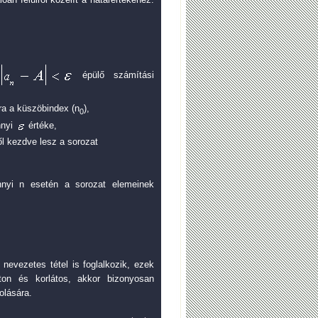
épülő számítási
a a küszöbindex (n
),
0
nnyi
értéke,
l kezdve lesz a sorozat
nyi n esetén a sorozat elemeinek
nevezetes tétel is foglalkozik, ezek
ton és korlátos, akkor bizonyosan
olására.