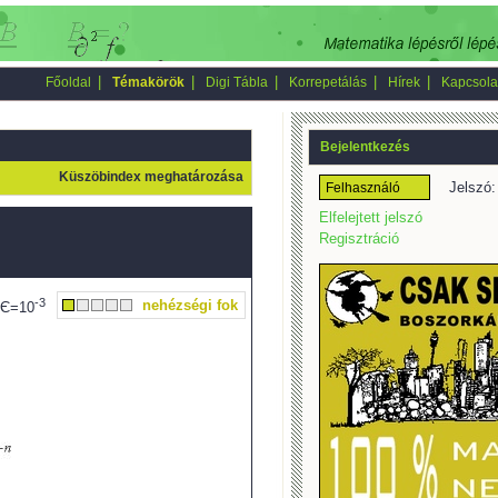
|
|
|
|
|
Főoldal
Témakörök
Digi Tábla
Korrepetálás
Hírek
Kapcsola
Bejelentkezés
Küszöbindex meghatározása
Jelszó:
Elfelejtett jelszó
Regisztráció
-3
nehézségi fok
 Є=10