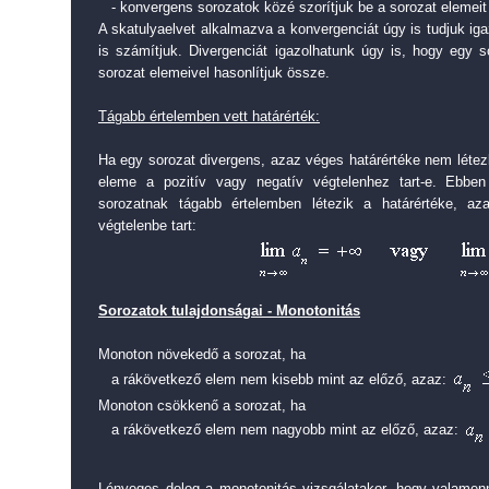
- konvergens sorozatok közé szorítjuk be a sorozat elemeit 
A skatulyaelvet alkalmazva a konvergenciát úgy is tudjuk ig
is számítjuk. Divergenciát igazolhatunk úgy is, hogy egy 
sorozat elemeivel hasonlítjuk össze.
Tágabb értelemben vett határérték:
Ha egy sorozat divergens, azaz véges határértéke nem létez
eleme a pozitív vagy negatív végtelenhez tart-e. Ebb
sorozatnak tágabb értelemben létezik a határértéke, a
végtelenbe tart:
Sorozatok tulajdonságai - Monotonitás
Monoton növekedő a sorozat, ha
a rákövetkező elem nem kisebb mint az előző, azaz:
Monoton csökkenő a sorozat, ha
a rákövetkező elem nem nagyobb mint az előző, azaz:
Lényeges dolog a monotonitás vizsgálatakor, hogy
valamen