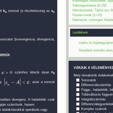
Különleges módszerek, eljá
Vektorgeometria (6+20)
Hatványsorok, Taylor-sor, M
tt
b
sorozat (a részletösszeg az
a
n
n
Fourier-sorok (1+13)
Halmazok, szöveges felada
Letöltések
sorozatot (konvergencia, divergencia,
maths.hu képletgyűjtem
Standard normális elos
rgencia
VÁRJUK A VÉLEMÉNYED
s
számhoz létezik olyan
n
0
Mely témakörök érdekelne
Sorozatok
ogy
, azaz a sorozat
Differenciálszámítás
Függv., határérték, f
Többváltozós függvé
Integrálszámítás
esetben divergens. A határérték csak
Differenciálegyenlete
lapján számítunk, hanem:
Komplex számok
 átalakításokkal operálunk,vagy