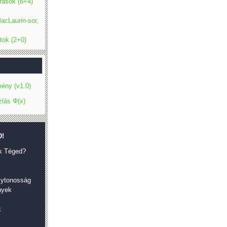
rások (6+4)
acLaurin-sor,
tok (2+0)
ény (v1.0)
zlás Φ(x)
!
k Téged?
olytonosság
nyek
k