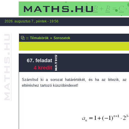
2026. augusztus 7., péntek - 19:56
::
Témakörök
»
Sorozatok
67. feladat
4 kredit
Számítsd ki a sorozat határértékét, és ha az létezik, az
eltéréshez tartozó küszöbindexet!