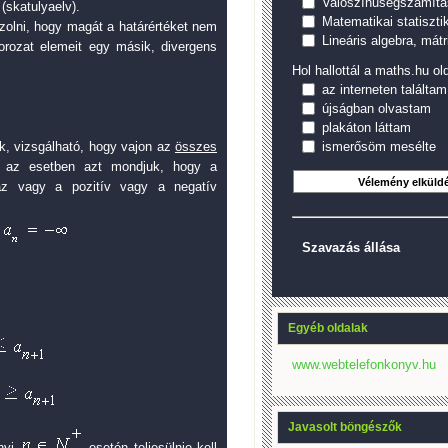
Valószínűségszámítá
(skatulyaelv).
Matematikai statiszti
azolni, hogy magát a határértéket nem
Lineáris algebra, mátr
sorozat elemeit egy másik, divergens
Hol hallottál a maths.hu old
az interneten találtam
újságban olvastam
plakáton láttam
ismerősöm mesélte
k, vizsgálható, hogy vajon az
összes
en az esetben azt mondjuk, hogy a
zaz vagy a pozitív vagy a negatív
Szavazás állása
Egyéb oldalak
www.webtelefonkonyv.hu
Javasolt böngészők
nyi
esetén teljesülnie kell