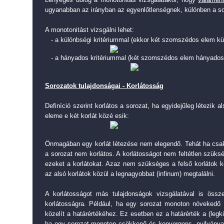
ugyanabban az irányban az egyenlőtlenségnek, különben a s
A monotonitást vizsgálni lehet:
- a különbségi kritériummal (ekkor két szomszédos elem kül
- a hányados kritériummal (két szomszédos elem hányadosát
Sorozatok tulajdonságai - Korlátosság
Definíció szerint korlátos a sorozat, ha egyidejűleg létezik a
eleme e két korlát közé esik:
Önmagában egy korlát létezése nem elegendő. Tehát ha csak a
a sorozat nem korlátos. A korlátosságot nem feltétlen szüksé
ezeket a korlátokat. Azaz nem szükséges a felső korlátok 
az alsó korlátok közül a legnagyobbat (infinum) megtalálni.
A korlátosságot más tulajdonságok vizsgálatával is össze
korlátosságra. Például, ha egy sorozat monoton növekedő é
közelít a határértékéhez. Ez esetben ez a határérték a (legki
ha egy sorozat monoton csökkenő és konvergens, nyilvánvalóa