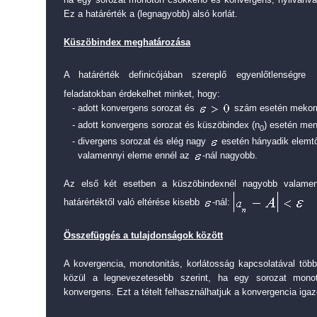
Ez a határérték a (legnagyobb) alsó korlát.
Küszöbindex meghatározása
A határérték definicójában szereplő egyenlőtlenségre
feladatokban érdekelhet minket, hogy:
- adott konvergens sorozat és
szám esetén mekorr
- adott konvergens sorozat és küszöbindex (n
) esetén me
0
- divergens sorozat és elég nagy
esetén hányadik elemtő
valamennyi eleme ennél az
-nál nagyobb.
Az első két esetben a küszöbindexnél nagyobb valamen
határértéktől való eltérése kisebb
-nál:
Összefüggés a tulajdonságok között
A kovergencia, monotonitás, korlátosság kapcsolatával több 
közül a legnevezetesebb szerint, ha egy sorozat mono
konvergens. Ezt a tételt felhasználhatjuk a konvergencia igaz