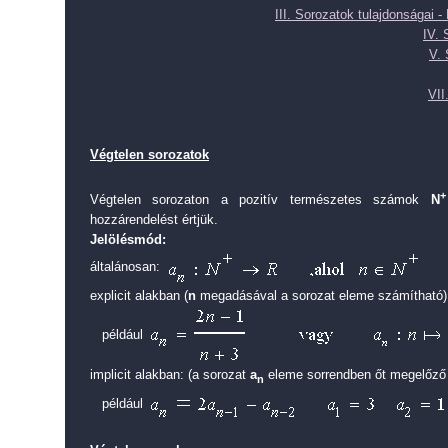
III. Sorozatok tulajdonságai -
IV. 
V. 
VII
Végtelen sorozatok
+
Végtelen sorozaton a pozitív természetes számok
N
hozzárendelést értjük.
Jelölésmód:
általánosan:
explicit alakban (
n
megadásával a sorozat eleme számítható)
például
implicit alakban: (a sorozat
a
eleme sorrendben őt megelőző 
n
például