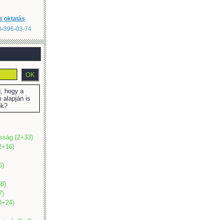
s oktatás
20-396-03-74
 hogy a
 alapján is
ők?
osság (2+33)
2+16)
6)
8)
7)
(3+24)